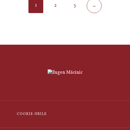
1
2
3
→
COOKIE-URILE