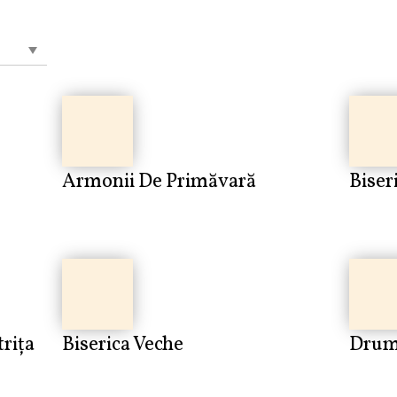
Armonii De Primăvară
Biser
trița
Biserica Veche
Drum