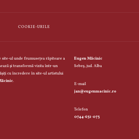
COOKIE-URILE
 site-ul unde frumusețea răpitoare a
Eugen Măcinic
nează și transformă vizita într-un
Sebeș, jud. Alba
șiți cu încredere în site-ul artistului
ăcinic
.
E-mail
jan@eugenmacinic.ro
Telefon
0744-631-073