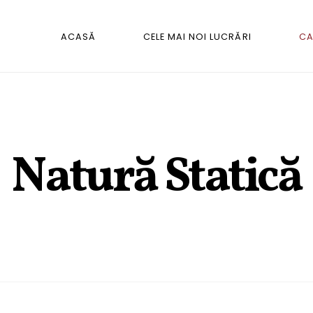
ACASĂ
CELE MAI NOI LUCRĂRI
CA
Natură Statică