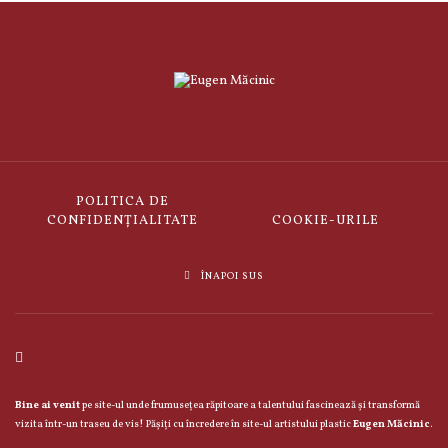
POLITICA DE
CONFIDENȚIALITATE
COOKIE-URILE
ÎNAPOI SUS
Bine ai venit
pe site-ul unde frumusețea răpitoare a talentului fascinează și transformă
vizita într-un traseu de vis! Pășiți cu încredere în site-ul artistului plastic
Eugen Măcinic
.