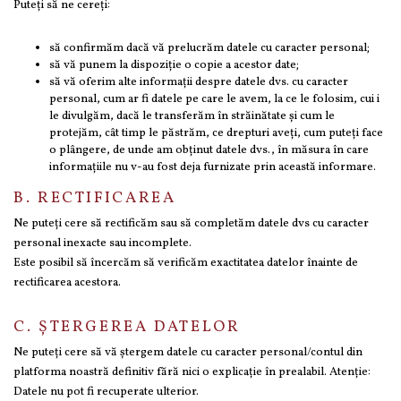
Puteți să ne cereți:
să confirmăm dacă vă prelucrăm datele cu caracter personal;
să vă punem la dispoziție o copie a acestor date;
să vă oferim alte informații despre datele dvs. cu caracter
personal, cum ar fi datele pe care le avem, la ce le folosim, cui i
le divulgăm, dacă le transferăm în străinătate și cum le
protejăm, cât timp le păstrăm, ce drepturi aveți, cum puteți face
o plângere, de unde am obținut datele dvs., în măsura în care
informațiile nu v-au fost deja furnizate prin această informare.
B. RECTIFICAREA
Ne puteți cere să rectificăm sau să completăm datele dvs cu caracter
personal inexacte sau incomplete.
Este posibil să încercăm să verificăm exactitatea datelor înainte de
rectificarea acestora.
C. ȘTERGEREA DATELOR
Ne puteți cere să vă ștergem datele cu caracter personal/contul din
platforma noastră definitiv fără nici o explicație în prealabil. Atenție:
Datele nu pot fi recuperate ulterior.