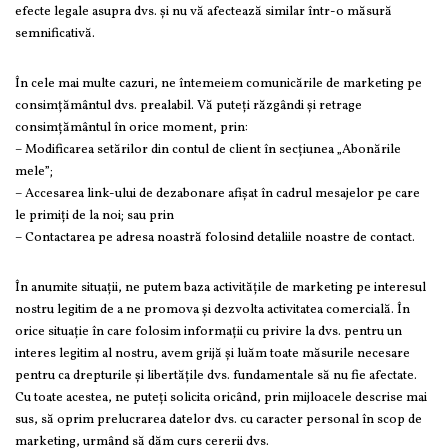
efecte legale asupra dvs. și nu vă afectează similar într-o măsură
semnificativă.
În cele mai multe cazuri, ne întemeiem comunicările de marketing pe
consimțământul dvs. prealabil. Vă puteți răzgândi și retrage
consimțământul în orice moment, prin:
– Modificarea setărilor din contul de client în secțiunea „Abonările
mele”;
– Accesarea link-ului de dezabonare afișat în cadrul mesajelor pe care
le primiți de la noi; sau prin
– Contactarea pe adresa noastră folosind detaliile noastre de contact.
În anumite situații, ne putem baza activitățile de marketing pe interesul
nostru legitim de a ne promova și dezvolta activitatea comercială. În
orice situație în care folosim informații cu privire la dvs. pentru un
interes legitim al nostru, avem grijă și luăm toate măsurile necesare
pentru ca drepturile și libertățile dvs. fundamentale să nu fie afectate.
Cu toate acestea, ne puteți solicita oricând, prin mijloacele descrise mai
sus, să oprim prelucrarea datelor dvs. cu caracter personal în scop de
marketing, urmând să dăm curs cererii dvs.