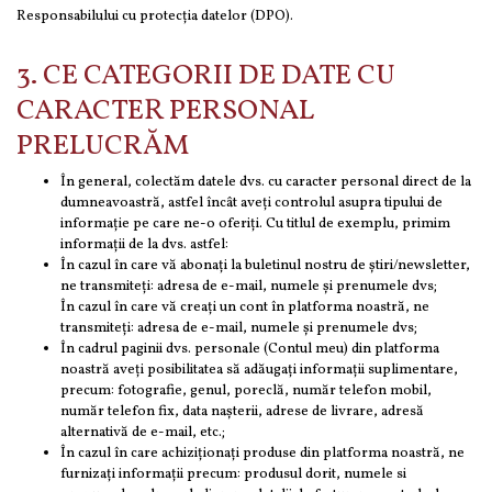
Responsabilului cu protecția datelor (DPO).
3. CE CATEGORII DE DATE CU
CARACTER PERSONAL
PRELUCRĂM
În general, colectăm datele dvs. cu caracter personal direct de la
dumneavoastră, astfel încât aveți controlul asupra tipului de
informație pe care ne-o oferiți. Cu titlul de exemplu, primim
informații de la dvs. astfel:
În cazul în care vă abonați la buletinul nostru de știri/newsletter,
ne transmiteți: adresa de e-mail, numele și prenumele dvs;
În cazul în care vă creați un cont în platforma noastră, ne
transmiteți: adresa de e-mail, numele și prenumele dvs;
În cadrul paginii dvs. personale (Contul meu) din platforma
noastră aveți posibilitatea să adăugați informații suplimentare,
precum: fotografie, genul, poreclă, număr telefon mobil,
număr telefon fix, data nașterii, adrese de livrare, adresă
alternativă de e-mail, etc.;
În cazul în care achiziționați produse din platforma noastră, ne
furnizați informații precum: produsul dorit, numele si