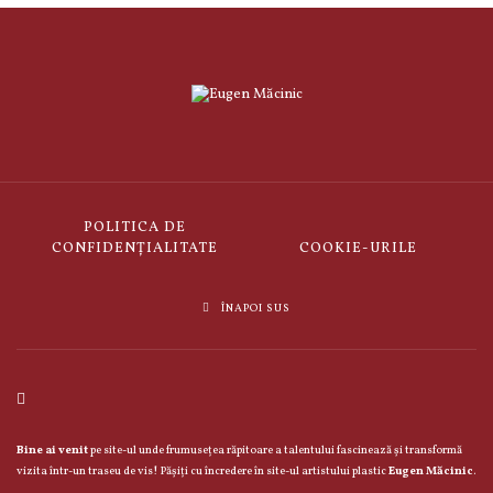
POLITICA DE
CONFIDENȚIALITATE
COOKIE-URILE
ÎNAPOI SUS
Bine ai venit
pe site-ul unde frumusețea răpitoare a talentului fascinează și transformă
vizita într-un traseu de vis! Pășiți cu încredere în site-ul artistului plastic
Eugen Măcinic
.