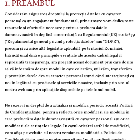
1. PREAMBUL
Considerăm asigurarea dreptului la protecția datelor cu caracter
personal ca un angajament fundamental, prin urmare vom dedica toate
resursele și eforturile necesare pentru a prelucra datele
dumneavoastră în deplină concordanță cu Regulamentul (UE) 2016/679
(“Regulamentul general privind protecția datelor” sau “GDPR”),
precum și cu orice altă legislație aplicabilă pe teritoriul României.
Întrucât unul dintre principiile esențiale ale acestui cadrul legal îl
reprezintă transparența, am pregătit aceast document prin care dorim
să vă informăm despre modul în care colectăm, utilizăm, transferăm
și protejăm datele dvs cu caracter personal atunci când interacționați cu
noi în legătură cu produsele și serviciile noastre, inclusiv prin site-ul
nostru web sau prin aplicațiile disponibile pe telefonul mobil.
Ne rezervăm dreptul de a actualiza și modifica periodic această Politică
de Confidențialitate, pentru a reflecta orice modificări ale modului în
care prelucrăm datele dumneavoastră cu caracter personal sau orice
modificări ale cerințelor legale. În cazul oricărei astfel de modificări,
vom afișa pe website-ul nostru versiunea modificată a Politicii de
Confidențialitate, motiv pentru care vă rugăm să verificaţi periodic