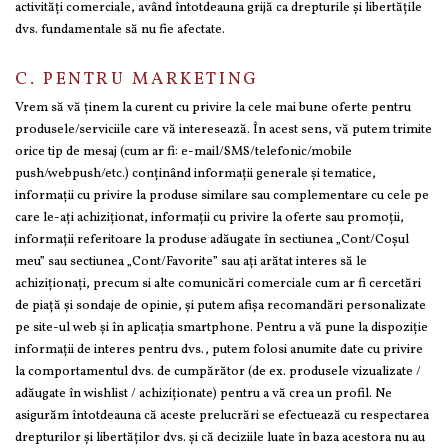
activități comerciale, având întotdeauna grijă ca drepturile și libertățile
dvs. fundamentale să nu fie afectate.
C. PENTRU MARKETING
Vrem să vă ținem la curent cu privire la cele mai bune oferte pentru
produsele/serviciile care vă interesează. În acest sens, vă putem trimite
orice tip de mesaj (cum ar fi: e-mail/SMS/telefonic/mobile
push/webpush/etc.) conţinând informaţii generale şi tematice,
informaţii cu privire la produse similare sau complementare cu cele pe
care le-aţi achiziţionat, informaţii cu privire la oferte sau promoţii,
informaţii referitoare la produse adăugate în sectiunea „Cont/Coşul
meu” sau sectiunea „Cont/Favorite” sau aţi arătat interes să le
achiziţionaţi, precum si alte comunicări comerciale cum ar fi cercetări
de piaţă şi sondaje de opinie, și putem afișa recomandări personalizate
pe site-ul web și în aplicația smartphone. Pentru a vă pune la dispoziție
informații de interes pentru dvs., putem folosi anumite date cu privire
la comportamentul dvs. de cumpărător (de ex. produsele vizualizate /
adăugate în wishlist / achiziționate) pentru a vă crea un profil. Ne
asigurăm întotdeauna că aceste prelucrări se efectuează cu respectarea
drepturilor și libertăților dvs. și că deciziile luate în baza acestora nu au