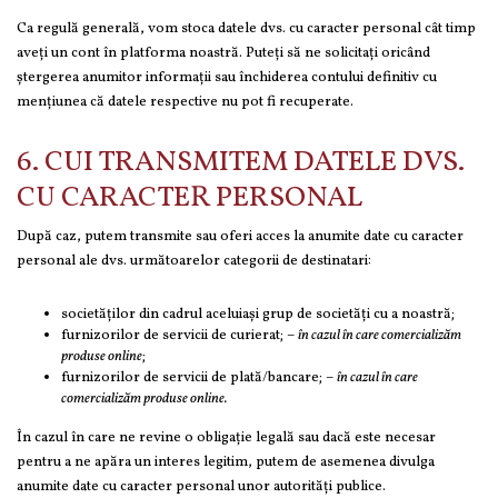
Ca regulă generală, vom stoca datele dvs. cu caracter personal cât timp
aveți un cont în platforma noastră. Puteți să ne solicitați oricând
ștergerea anumitor informații sau închiderea contului definitiv cu
mențiunea că datele respective nu pot fi recuperate.
6. CUI TRANSMITEM DATELE DVS.
CU CARACTER PERSONAL
După caz, putem transmite sau oferi acces la anumite date cu caracter
personal ale dvs. următoarelor categorii de destinatari:
societăților din cadrul aceluiași grup de societăți cu a noastră;
furnizorilor de servicii de curierat; –
în cazul în care comercializăm
produse online
;
furnizorilor de servicii de plată/bancare; –
în cazul în care
comercializăm produse online.
În cazul în care ne revine o obligație legală sau dacă este necesar
pentru a ne apăra un interes legitim, putem de asemenea divulga
anumite date cu caracter personal unor autorități publice.