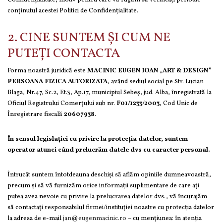
conţinutul acestei Politici de Confidenţialitate.
2. CINE SUNTEM ȘI CUM NE
PUTEȚI CONTACTA
Forma noastră juridică este
MACINIC EUGEN IOAN „ART & DESIGN”
PERSOANA FIZICA AUTORIZATA
, având sediul social pe Str. Lucian
Blaga, Nr.47, Sc.2, Et.3, Ap.17, municipiul Sebeș, jud. Alba, înregistrată la
Oficiul Registrului Comerțului sub nr.
F01/1233/2003
, Cod Unic de
Înregistrare fiscală
20607938
.
În sensul legislației cu privire la protecția datelor, suntem
operator atunci când prelucrăm datele dvs cu caracter personal.
Întrucât suntem întotdeauna deschiși să aflăm opiniile dumneavoastră,
precum și să vă furnizăm orice informații suplimentare de care ați
putea avea nevoie cu privire la prelucrarea datelor dvs., vă încurajăm
să contactați responsabilul firmei/instituției noastre cu protecția datelor
la adresa de e-mail
jan@eugenmacinic.ro
– cu menţiunea: în atenția