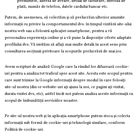
prenumele, adresa de livrare, detalii de facturare, metoda de
plată, număr de telefon, datele cardului bancar etc.
Putem, de asemenea, să colectăm și să prelucrăm ulterior anumite
informații cu privire la comportamentul dvs. în timpul vizitării site-ului
nostru web sau a folosirii aplicației smartphone, pentru a vă
personaliza experiența online și a vă pune la dispoziție oferte adaptate
profilului dvs. Vă invităm să aflați mai multe detalii în acest sens prin
consultarea secțiunii privitoare la scopurile prelucrării de mai jos.
Avem scripturi de analiză Google care la rândul lor difuzează cookie-
uri pentru a analiza tot traficul spre acest site. Acesta este scopul pentru
care sunt trimise la Google informații despre modul în care folosiți
site-ul nostru (din ce website-uri ați ajuns la noi, ce pagini ați vizitat,
durata vizitei dvs, etc), astfel încât noi putem analiza aceste informații cu
scopul de îmbunătății serviciilor noastre.
Pe site-ul nostru web și în aplicația smartphone putem stoca și colecta
informații sub formă de cookie-uri și tehnologii similare, conform
Politicii de cookie-uri.