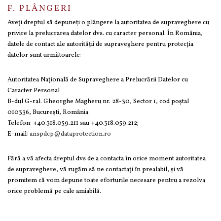
F. PLÂNGERI
Aveți dreptul să depuneți o plângere la autoritatea de supraveghere cu
privire la prelucrarea datelor dvs. cu caracter personal. În România,
datele de contact ale autorității de supraveghere pentru protecția
datelor sunt următoarele:
Autoritatea Națională de Supraveghere a Prelucrării Datelor cu
Caracter Personal
B-dul G-ral. Gheorghe Magheru nr. 28-30, Sector 1, cod poștal
010336, București, România
Telefon: +40.318.059.211 sau +40.318.059.212;
E-mail:
anspdcp@dataprotection.ro
Fără a vă afecta dreptul dvs de a contacta în orice moment autoritatea
de supraveghere, vă rugăm să ne contactați în prealabil, și vă
promitem că vom depune toate eforturile necesare pentru a rezolva
orice problemă pe cale amiabilă.